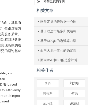
添加至我的专辑
相关文章
软件定义的云数据中心网络基础理论与关键技术
的重要方向，其具有
到端）链路连接方
基于双边市场多归属结构的SDN资源管理机制
，提高服务质量。
时动态网络数据
基于DDQN的边缘算力融合网络资源管理
来实现高效的端
面向天地一体化的确定性网络技术研究
了重要的理论基础
面向B5G和6G的边缘计算与网络切片资源管理
相关作者
able, and
urce
李丹
刘方明
(SDN)-based
to efficiently
郭得科
何源
gement hinges
-based
黄小猛
诸葛斌