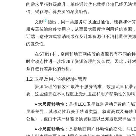
的需求呈指数级攀升，单纯通过优化数据传输已经无法满足
信、缓存与计算资源的深度融合。
[
6
]
文献
指出，同一类服务可以通过通信、缓存和计
服务器传输给移动用户，从而最大限
度地利用通信资源
近端，这种方式将消耗缓存及计算资源但不消耗通信资
的复杂性。
在STINs中，空间和地面网络段的资源具有不同的
时空动态性进一步增加了资源管理的复杂度。因此，针对
条件进行差异化的分析。
1.2
卫星及用户的移动性管理
资源管理的有效性取决于服务需求、数据流量负载
要，这些信息在不同程度上受到卫星和用户移动性的影响
●
大尺度移动性：
是指LEO卫星轨道运动导致的广域覆盖
显著差异，其移动性取决于轨道类型、轨道高度及每轨卫星
公里），但由于其严格遵循预设轨道以已知速度规律运行
●
小尺度移动性：
是指地面用户移动性的变化。与L