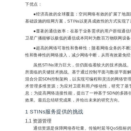
下优点：
●经济高效的全球覆盖：空间网络有效的扩展了地
基础设施的组网方案，STINs以更具成效性的方式实现
●显著的通信效率：在基于业务需求的用户群组通信场
卫星广播能够以极低的通信成本同时为数百万物联网设备
●超高的网络可靠性和鲁棒性：随着网络业务的不
性和鲁棒性的网络接入，减少网络中断，从而有效避免经
虽然STINs潜力巨大，但仍面临着较大的技术挑战
所面临的关键技术挑战。基于通过控制平面与数据平面解
混合分层SDN控制架构，以实现可编程和灵活的网络管
术管理多维资源；为应对卫星和用户移动性，研究了基
息；为提高网络连接性能，提出了一种基于SDN的多路径E2
效果。最后总结研究成果，并给出未来的研究方向。
1
STINs服务提供的挑战
1.1
资源管理
通信资源是保障网络吞吐量、传输时延等QoS指标