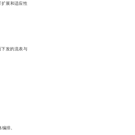
可扩展和适应性
面下发的流表与
略编排。