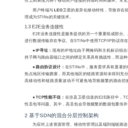
性上则表现为两个移动用户连接的持续时间和频率。常见
用户终端与
LEO
卫星的差异化移动特性，导致存在
理成为STINs的关键技术。
1.3
E2E业务连接性
E2E业务连接性是服务提供的另一个重要组成部分。虽然
进行数据传输存在争议。在STINs中使用TCP/IP协议存
●
IP寻址：
现有的IP地址由子网掩码和主机标识组合
持子网与路由器端口之间的绑定关系具有挑战性，而这种
●
路由协议设计：
在STINs中，服务需求具有显
热点地区传输拥塞，而其他地区的链路资源却未得到充分
高移动性和链路质量波动不可避免地导致频繁的路由切
●
TCP性能不佳：
在涉及卫星信道的E2E路径中，
性丢包等问题。其中，高丢包会导致频繁的数据包重传并
2
基于SDN的混合分层控制架构
为应对上述资源管理、移动性管理以及端到端链路连