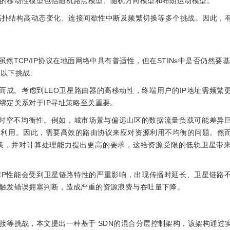
的移动性模型包括随机路点模型、随机方向模型和布朗运动模型。
拓扑结构高动态变化、连接间歇性中断及频繁切换等多个挑战。因此，
TCP/IP协议在地面网络中具有普适性，但在STINs中是否仍然要基于
在以下挑战:
而成。考虑到LEO卫星路由器的高移动性，终端用户的IP地址需频繁
绑定关系对于IP寻址策略至关重要。
著的时空不均衡性。例如，城市场景与偏远山区的数据流量负载可能差异
利用。因此，需要高效的路由协议来应对资源利用不均衡的问题。然而
换，并对计算处理能力提出更高的要求，这给资源受限的低轨卫星带
TCP性能会受到卫星链路特性的严重影响，出现传播时延长、卫星链路
触发错误拥塞判断，造成严重的资源浪费与吞吐量下降。
接等挑战，本文提出一种基于 SDN的混合分层控制架构，该架构通过